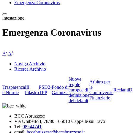
Emergenza Coronavirus
intestazione
Emergenza Coronavirus
-
+
A
A
Naviga Archivio
Ricerca Archivio
Nuove
Arbitro per
regole
Trasparenza
III
PSD2-
Fondo di
le
europee di
Reclami
D
e Norme
Pilastro
TPP
Garanzia
Controversie
definizione
Finanziarie
del default
BCC Abruzzese
Via Umberto I, 78/80 - 65010 Cappelle sul Tavo
Tel:
08544741
email:
bccabruzzese@bccabruzzese.it