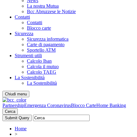
News
La nostra Mutua
Bcc Abruzzese le Notizie
Contatti
Contatti
Blocco carte
Sicurezza
Sicurezza informatica
Carte di pagamento
Sportello ATM
Strumenti utili
Calcolo Iban
Calcola il mutuo
Calcolo TAEG
La Sostenibilità
La Sostenibilità
Chiudi menu
Partnership
Emergenza Coronavirus
Blocco Carte
Home Banking
Cerca
Home
>