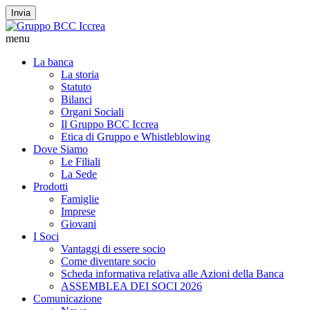
Invia
menu
La banca
La storia
Statuto
Bilanci
Organi Sociali
Il Gruppo BCC Iccrea
Etica di Gruppo e Whistleblowing
Dove Siamo
Le Filiali
La Sede
Prodotti
Famiglie
Imprese
Giovani
I Soci
Vantaggi di essere socio
Come diventare socio
Scheda informativa relativa alle Azioni della Banca
ASSEMBLEA DEI SOCI 2026
Comunicazione