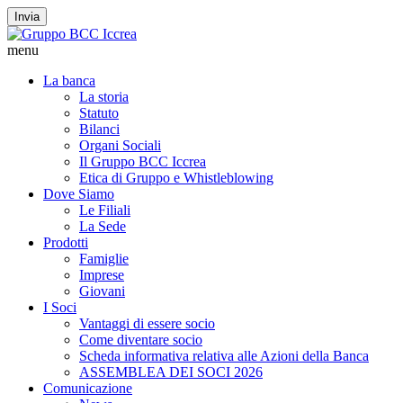
Invia
menu
La banca
La storia
Statuto
Bilanci
Organi Sociali
Il Gruppo BCC Iccrea
Etica di Gruppo e Whistleblowing
Dove Siamo
Le Filiali
La Sede
Prodotti
Famiglie
Imprese
Giovani
I Soci
Vantaggi di essere socio
Come diventare socio
Scheda informativa relativa alle Azioni della Banca
ASSEMBLEA DEI SOCI 2026
Comunicazione