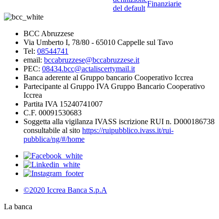
Finanziarie
del default
BCC Abruzzese
Via Umberto I, 78/80 - 65010 Cappelle sul Tavo
Tel:
08544741
email:
bccabruzzese@bccabruzzese.it
PEC:
08434.bcc@actaliscertymail.it
Banca aderente al Gruppo bancario Cooperativo Iccrea
Partecipante al Gruppo IVA Gruppo Bancario Cooperativo
Iccrea
Partita IVA 15240741007
C.F. 00091530683
Soggetta alla vigilanza IVASS iscrizione RUI n. D000186738
consultabile al sito
https://ruipubblico.ivass.it/rui-
pubblica/ng/#/home
©2020 Iccrea Banca S.p.A
La banca