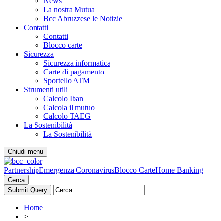
News
La nostra Mutua
Bcc Abruzzese le Notizie
Contatti
Contatti
Blocco carte
Sicurezza
Sicurezza informatica
Carte di pagamento
Sportello ATM
Strumenti utili
Calcolo Iban
Calcola il mutuo
Calcolo TAEG
La Sostenibilità
La Sostenibilità
Chiudi menu
Partnership
Emergenza Coronavirus
Blocco Carte
Home Banking
Cerca
Home
>