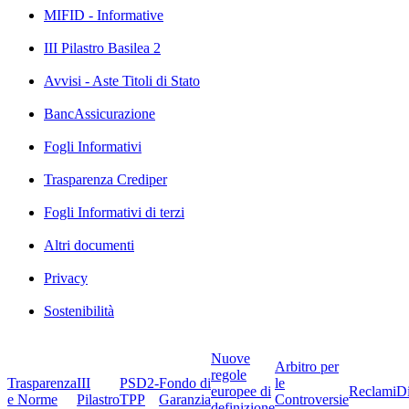
MIFID - Informative
III Pilastro Basilea 2
Avvisi - Aste Titoli di Stato
BancAssicurazione
Fogli Informativi
Trasparenza Crediper
Fogli Informativi di terzi
Altri documenti
Privacy
Sostenibilità
Nuove
Arbitro per
regole
Trasparenza
III
PSD2-
Fondo di
le
europee di
Reclami
D
e Norme
Pilastro
TPP
Garanzia
Controversie
definizione