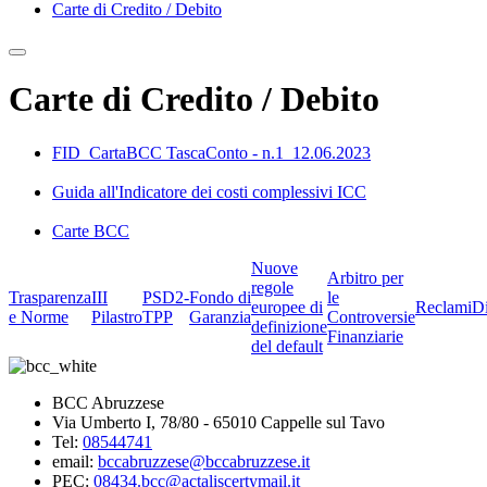
Carte di Credito / Debito
Carte di Credito / Debito
FID_CartaBCC TascaConto - n.1_12.06.2023
Guida all'Indicatore dei costi complessivi ICC
Carte BCC
Nuove
Arbitro per
regole
Trasparenza
III
PSD2-
Fondo di
le
europee di
Reclami
D
e Norme
Pilastro
TPP
Garanzia
Controversie
definizione
Finanziarie
del default
BCC Abruzzese
Via Umberto I, 78/80 - 65010 Cappelle sul Tavo
Tel:
08544741
email:
bccabruzzese@bccabruzzese.it
PEC:
08434.bcc@actaliscertymail.it