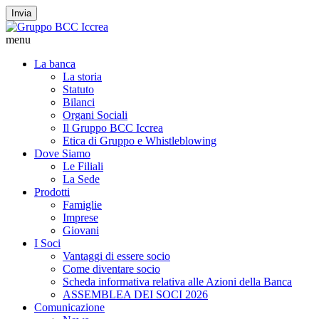
Invia
menu
La banca
La storia
Statuto
Bilanci
Organi Sociali
Il Gruppo BCC Iccrea
Etica di Gruppo e Whistleblowing
Dove Siamo
Le Filiali
La Sede
Prodotti
Famiglie
Imprese
Giovani
I Soci
Vantaggi di essere socio
Come diventare socio
Scheda informativa relativa alle Azioni della Banca
ASSEMBLEA DEI SOCI 2026
Comunicazione