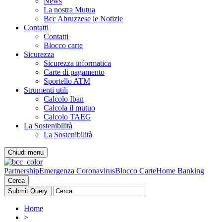
News
La nostra Mutua
Bcc Abruzzese le Notizie
Contatti
Contatti
Blocco carte
Sicurezza
Sicurezza informatica
Carte di pagamento
Sportello ATM
Strumenti utili
Calcolo Iban
Calcola il mutuo
Calcolo TAEG
La Sostenibilità
La Sostenibilità
Chiudi menu
Partnership
Emergenza Coronavirus
Blocco Carte
Home Banking
Cerca
Home
>