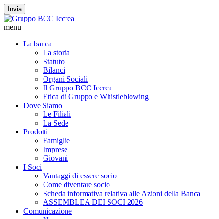
Invia
menu
La banca
La storia
Statuto
Bilanci
Organi Sociali
Il Gruppo BCC Iccrea
Etica di Gruppo e Whistleblowing
Dove Siamo
Le Filiali
La Sede
Prodotti
Famiglie
Imprese
Giovani
I Soci
Vantaggi di essere socio
Come diventare socio
Scheda informativa relativa alle Azioni della Banca
ASSEMBLEA DEI SOCI 2026
Comunicazione