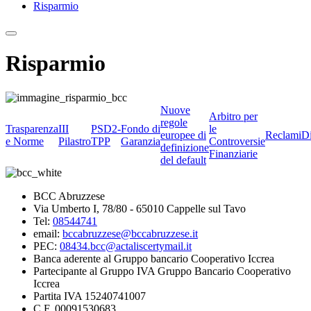
Risparmio
Risparmio
Nuove
Arbitro per
regole
Trasparenza
III
PSD2-
Fondo di
le
europee di
Reclami
D
e Norme
Pilastro
TPP
Garanzia
Controversie
definizione
Finanziarie
del default
BCC Abruzzese
Via Umberto I, 78/80 - 65010 Cappelle sul Tavo
Tel:
08544741
email:
bccabruzzese@bccabruzzese.it
PEC:
08434.bcc@actaliscertymail.it
Banca aderente al Gruppo bancario Cooperativo Iccrea
Partecipante al Gruppo IVA Gruppo Bancario Cooperativo
Iccrea
Partita IVA 15240741007
C.F. 00091530683