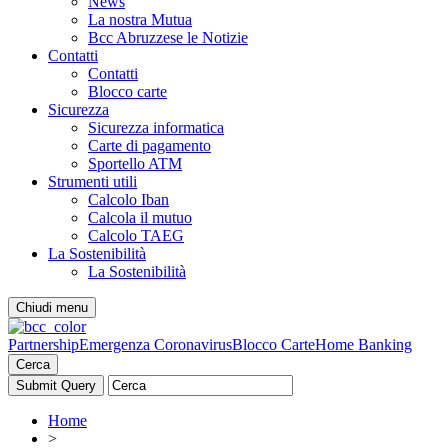
News
La nostra Mutua
Bcc Abruzzese le Notizie
Contatti
Contatti
Blocco carte
Sicurezza
Sicurezza informatica
Carte di pagamento
Sportello ATM
Strumenti utili
Calcolo Iban
Calcola il mutuo
Calcolo TAEG
La Sostenibilità
La Sostenibilità
Chiudi menu
Partnership
Emergenza Coronavirus
Blocco Carte
Home Banking
Cerca
Home
>