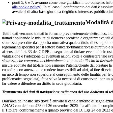
punti 5, 6 e 7, avranno come base giuridica il tuo consenso infor
alla cookie policy
). In tal caso il conferimento dei dati è assolu
avvalersi di altra base giuridica (legittimo interesse, pubblico int
Modalità d
Tutti i dati verranno trattati in formato prevalentemente elettronico. I
trattati applicando le misure di sicurezza tecniche e organizzative tali d
sicurezza prescritte da apposita normativa quale a titolo di esempio no
regolamenti specifici per il settore bancario/finanziario/assicurativo e 
ai sensi dell’art. 33 del GDPR, a segnalare al titolare eventuali circo
valutazione e l’adozione di eventuali azioni volte a contrastare tale 
sicurezza che comporta accidentalmente o in modo illecito la distruzio
misure adottate dal titolare non esimono l'utente/cliente dal prestare 
custodire con attenzione e rendere inaccessibili ad altri, al fine di evit
un arco di tempo non superiore al conseguimento delle finalità per le qual
problematica segnalata), fatta salva la necessità di conservarli per un
far valere o difendere un diritto in sede giudiziaria.
Trattamento dei dati di navigazione nella area del sito dedicata al w
Dall’area del nostro sito dove è attivato il canale interno di segnalazi
ANAC con delibera 478 del 26 novembre 2025- ha affidato il compito di
Il Titolare, conformemente a quanto previsto dal D. Lgs 24 del 2023 e d