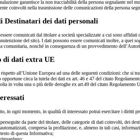
nalazione garantisce la non tracciabilità della persona segnalante nel mom
ente coinvolti nella trasmissione delle comunicazioni della persona segn
i Destinatari dei dati personali
ssere comunicati dal titolare a società specializzate a cui sono affidati 
anutenzione del sito). I dati possono essere comunicati inoltre, a quei 
iva comunitaria, nonché in conseguenza di un provvedimento dell’Autori
 di dati extra UE
erzi rispetto all’Unione Europea ad una delle seguenti condizioni: che si 
o opportune circa la tutela dei dati ex art. 46 e 47 del citato Regolamen
 volta in volta una o più delle deroghe ex art.49 del citato Regolamento 
teressati
ito, in ogni momento, in qualità di interessato potrai esercitare i diritti 
perseguite da parte del titolare, delle categorie di dati coinvolti, dei des
automatizzati, compresa la profilazione, e, almeno in tali casi, informazi
 testo di questa Informativa;
i riguardano;