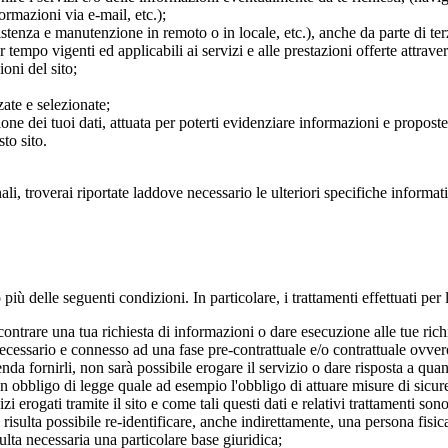
formazioni via e-mail, etc.);
ssistenza e manutenzione in remoto o in locale, etc.), anche da parte di ter
empo vigenti ed applicabili ai servizi e alle prestazioni offerte attravers
ioni del sito;
ate e selezionate;
ione dei tuoi dati, attuata per poterti evidenziare informazioni e propost
to sito.
nali, troverai riportate laddove necessario le ulteriori specifiche inform
 più delle seguenti condizioni. In particolare, i trattamenti effettuati per 
ntrare una tua richiesta di informazioni o dare esecuzione alle tue richies
ecessario e connesso ad una fase pre-contrattuale e/o contrattuale ovvero 
enda fornirli, non sarà possibile erogare il servizio o dare risposta a quan
n obbligo di legge quale ad esempio l'obbligo di attuare misure di sicure
i erogati tramite il sito e come tali questi dati e relativi trattamenti son
risulta possibile re-identificare, anche indirettamente, una persona fisica,
ulta necessaria una particolare base giuridica;