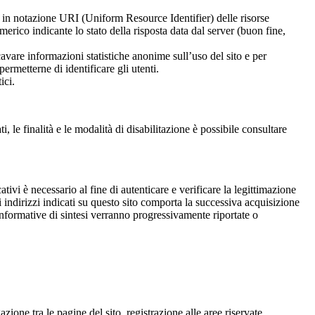
zzi in notazione URI (Uniform Resource Identifier) delle risorse
numerico indicante lo stato della risposta data dal server (buon fine,
ricavare informazioni statistiche anonime sull’uso del sito e per
ermetterne di identificare gli utenti.
ici.
, le finalità e le modalità di disabilitazione è possibile consultare
cativi è necessario al fine di autenticare e verificare la legittimazione
gli indirizzi indicati su questo sito comporta la successiva acquisizione
e informative di sintesi verranno progressivamente riportate o
ione tra le pagine del sito, registrazione alle aree riservate,