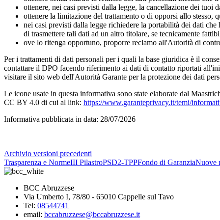
ottenere, nei casi previsti dalla legge, la cancellazione dei tuoi da
ottenere la limitazione del trattamento o di opporsi allo stesso,
nei casi previsti dalla legge richiedere la portabilità dei dati ch
di trasmettere tali dati ad un altro titolare, se tecnicamente fattibi
ove lo ritenga opportuno, proporre reclamo all'Autorità di contr
Per i trattamenti di dati personali per i quali la base giuridica è il cons
contattare il DPO facendo riferimento ai dati di contatto riportati all'in
visitare il sito web dell'Autorità Garante per la protezione dei dati pers
Le icone usate in questa informativa sono state elaborate dal Maastri
CC BY 4.0 di cui al link:
https://www.garanteprivacy.it/temi/informat
Informativa pubblicata in data:
28/07/2026
Archivio versioni precedenti
Trasparenza e Norme
III Pilastro
PSD2-TPP
Fondo di Garanzia
Nuove r
BCC Abruzzese
Via Umberto I, 78/80 - 65010 Cappelle sul Tavo
Tel:
08544741
email:
bccabruzzese@bccabruzzese.it