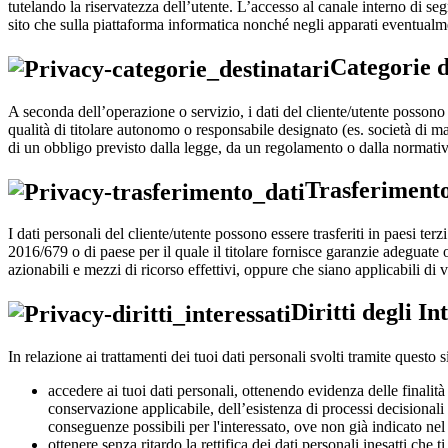
tutelando la riservatezza dell’utente. L’accesso al canale interno di seg
sito che sulla piattaforma informatica nonché negli apparati eventualm
Categorie d
A seconda dell’operazione o servizio, i dati del cliente/utente possono e
qualità di titolare autonomo o responsabile designato (es. società di m
di un obbligo previsto dalla legge, da un regolamento o dalla normat
Trasferimento
I dati personali del cliente/utente possono essere trasferiti in paesi t
2016/679 o di paese per il quale il titolare fornisce garanzie adeguate 
azionabili e mezzi di ricorso effettivi, oppure che siano applicabili di
Diritti degli In
In relazione ai trattamenti dei tuoi dati personali svolti tramite questo s
accedere ai tuoi dati personali, ottenendo evidenza delle finalità 
conservazione applicabile, dell’esistenza di processi decisionali 
conseguenze possibili per l'interessato, ove non già indicato nel
ottenere senza ritardo la rettifica dei dati personali inesatti che t