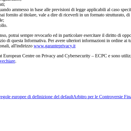
ti;
 quando ammesso in base alle previsioni di legge applicabili al caso speci
e hai fornito al titolare, vale a dire di riceverli in un formato strutturat
le;
ollo.
enso, potrai sempre revocarlo ed in particolare esercitare il diritto di oppo
izio di questa Informativa. Per avere ulteriori informazioni in ordine ai tu
onali, all'indirizzo
www.garanteprivacy.it
cht European Centre on Privacy and Cybersecurity – ECPC e sono utilizzat
ivechiare
.
egole europee di definizione del default
Arbitro per le Controversie Fin