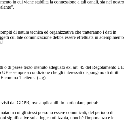
ento in cui viene stabilita la connessione a tali canali, sia nel nostro
alante”.
compiti di natura tecnica ed organizzativa che tratteranno i dati in
soggetti cui tale comunicazione debba essere effettuata in adempimento
tà.
tratti o di paese terzo ritenuto adeguato ex. art. 45 del Regolamento UE
to UE e sempre a condizione che gli interessati dispongano di diritti
UE comma 1 lettere a) - g).
previsti dal GDPR, ove applicabili. In particolare, potrai:
tinatari a cui gli stessi possono essere comunicati, del periodo di
oni significative sulla logica utilizzata, nonché l'importanza e le