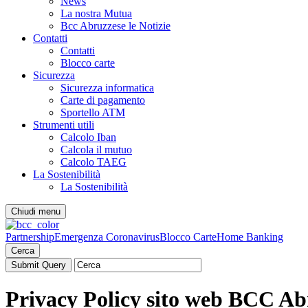
News
La nostra Mutua
Bcc Abruzzese le Notizie
Contatti
Contatti
Blocco carte
Sicurezza
Sicurezza informatica
Carte di pagamento
Sportello ATM
Strumenti utili
Calcolo Iban
Calcola il mutuo
Calcolo TAEG
La Sostenibilità
La Sostenibilità
Chiudi menu
Partnership
Emergenza Coronavirus
Blocco Carte
Home Banking
Cerca
Privacy Policy sito web BCC Ab