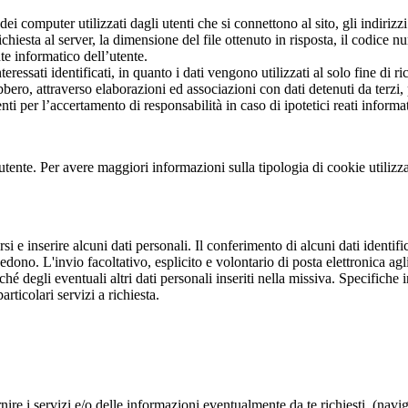
 dei computer utilizzati dagli utenti che si connettono al sito, gli indiri
 richiesta al server, la dimensione del file ottenuto in risposta, il codice 
nte informatico dell’utente.
eressati identificati, in quanto i dati vengono utilizzati al solo fine di 
ero, attraverso elaborazioni ed associazioni con dati detenuti da terzi, p
ti per l’accertamento di responsabilità in caso di ipotetici reati informat
tente. Per avere maggiori informazioni sulla tipologia di cookie utilizzati
rsi e inserire alcuni dati personali. Il conferimento di alcuni dati identifi
accedono. L'invio facoltativo, esplicito e volontario di posta elettronica a
nché degli eventuali altri dati personali inseriti nella missiva. Specifich
rticolari servizi a richiesta.
re i servizi e/o delle informazioni eventualmente da te richiesti, (navigaz