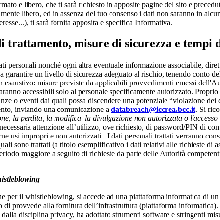
mato e libero, che ti sarà richiesto in apposite pagine del sito e precedu
tamente libero, ed in assenza del tuo consenso i dati non saranno in alcun 
eresse...), ti sarà fornita apposita e specifica Informativa.
i trattamento, misure di sicurezza e tempi 
 dati personali nonché ogni altra eventuale informazione associabile, dir
a garantire un livello di sicurezza adeguato al rischio, tenendo conto dell
n esaustivo: misure previste da applicabili provvedimenti emessi dell'Au
saranno accessibili solo al personale specificamente autorizzato. Proprio in
stanze o eventi dai quali possa discendere una potenziale “violazione dei 
evento, inviando una comunicazione a
databreach@iccrea.bcc.it
. Si ric
ne, la perdita, la modifica, la divulgazione non autorizzata o l'accesso 
la necessaria attenzione all’utilizzo, ove richiesto, di password/PIN di
arne usi impropri e non autorizzati. I dati personali trattati verranno con
i sono trattati (a titolo esemplificativo i dati relativi alle richieste di
 periodo maggiore a seguito di richieste da parte delle Autorità compete
histleblowing
one per il whistleblowing, si accede ad una piattaforma informatica di un 
 provvede alla fornitura dell’infrastruttura (piattaforma informatica).
alla disciplina privacy, ha adottato strumenti software e stringenti misu