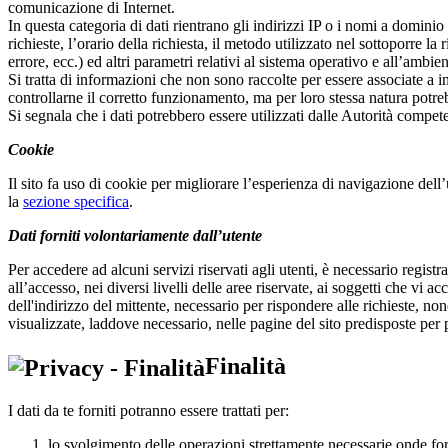
comunicazione di Internet.
In questa categoria di dati rientrano gli indirizzi IP o i nomi a dominio
richieste, l’orario della richiesta, il metodo utilizzato nel sottoporre la
errore, ecc.) ed altri parametri relativi al sistema operativo e all’ambie
Si tratta di informazioni che non sono raccolte per essere associate a int
controllarne il corretto funzionamento, ma per loro stessa natura potrebb
Si segnala che i dati potrebbero essere utilizzati dalle Autorità competen
Cookie
Il sito fa uso di cookie per migliorare l’esperienza di navigazione dell’u
la
sezione specifica
.
Dati forniti volontariamente dall’utente
Per accedere ad alcuni servizi riservati agli utenti, è necessario registra
all’accesso, nei diversi livelli delle aree riservate, ai soggetti che vi 
dell'indirizzo del mittente, necessario per rispondere alle richieste, no
visualizzate, laddove necessario, nelle pagine del sito predisposte per pa
Finalità
I dati da te forniti potranno essere trattati per:
lo svolgimento delle operazioni strettamente necessarie onde forni