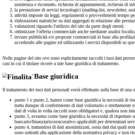
assistenza e ricontatto, richiesta di appuntamenti, richiesta di in
la prestazione di servizi tecnologici (mailing-list, newsletter, a
attività imposte da leggi, regolamenti o provvedimenti tempo per t
elaborazioni statistiche su dati aggregati in relazione alle prestaz
valutazioni riguardo l'utilizzo del sito da parte degli utenti;
ottimizzare l'offerta commerciale anche mediante analisi focalizz
inviare pubblicità e/o proposte commerciali in base alla profilaz
accedendo alle pagine ed utilizzando i servizi disponibili su ques
Nelle pagine del sito ove sono esplicitamente raccolti i tuoi dati perso
casi in cui il titolare ricorre a tale base giuridica di trattamento.
Base giuridica
Il trattamento dei tuoi dati personali verrà effettuato sulla base di una o
punto 1 e punto 2, hanno come base giuridica la necessità di risco
tratta dunque di conferimento di dati volontario o strettamente n
dati di volta in volta raccolti sono obbligatori e, qualora non int
punto 3, avranno come base giuridica la necessità di rispettare u
bancario/finanziario/assicurativo applicabili per determinati serviz
punto 4, trattandosi di dati anonimizzati, ossia dati dai quali non 
sono sottratti alla applicazione della normativa privacy e non ris