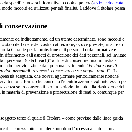
to da specifica nostra informativa o cookie policy (
sezione dedicata
modo raccolti ed utilizzati per tali finalità. Laddove il titolare possa
di conservazione
ettamente od indirettamente, ad un utente determinato, sono raccolti e
o stato dell'arte e dei costi di attuazione, o, ove previste, misure di
torità Garante per la protezione dati personali o da normative e
 riferimento agli aspetti di protezione dei dati personali, sei invitato,
dati personali (data breach)" al fine di consentire una immediata
orda che per violazione dati personali si intende "
la violazione di
ai dati personali trasmessi, conservati o comunque trattati
". Le
 complessità adeguata, che dovrai aggiornare periodicamente nonché
servati in una forma che consenta l'identificazione degli interessati per
 assistenza sono conservati per un periodo limitato alla risoluzione della
nti in materia di prevenzione e prosecuzione di reati o, comunque per
soggetto terzo al quale il Titolare – come previsto dalle linee guida
re di sicurezza atte a rendere anonimo l’accesso alla detta area,