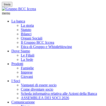
Invia
menu
La banca
La storia
Statuto
Bilanci
Organi Sociali
Il Gruppo BCC Iccrea
Etica di Gruppo e Whistleblowing
Dove Siamo
Le Filiali
La Sede
Prodotti
Famiglie
Imprese
Giovani
I Soci
Vantaggi di essere socio
Come diventare socio
Scheda informativa relativa alle Azioni della Banca
ASSEMBLEA DEI SOCI 2026
Comunicazione