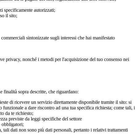
zi specificamente autorizzati;
o il sito;
e commerciali sintonizzate sugli interessi che hai manifestato
ative privacy, nonché i metodi per l'acquisizione del tuo consenso nei
le finalità sopra descritte, che riguardano:
te di ricevere un servizio direttamente disponibile tramite il sito: si
funzionale a dare riscontro ad una tua specifica richiesta; come tali, i
to da te richiesto;
zza previste da leggi specifiche del settore
o obbligatori;
 tali dati non sono più dati personali, pertanto i relativi trattamenti