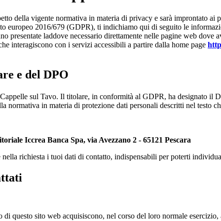
etto della vigente normativa in materia di privacy e sarà improntato ai pri
to europeo 2016/679 (GDPR), ti indichiamo qui di seguito le informazioni
ranno presentate laddove necessario direttamente nelle pagine web dove avv
 che interagiscono con i servizi accessibili a partire dalla home page
htt
lare e del DPO
Cappelle sul Tavo. Il titolare, in conformità al GDPR, ha designato il D
lla normativa in materia di protezione dati personali descritti nel testo c
itoriale Iccrea Banca Spa, via Avezzano 2 - 65121 Pescara
lla richiesta i tuoi dati di contatto, indispensabili per poterti individua
ttati
di questo sito web acquisiscono, nel corso del loro normale esercizio, al