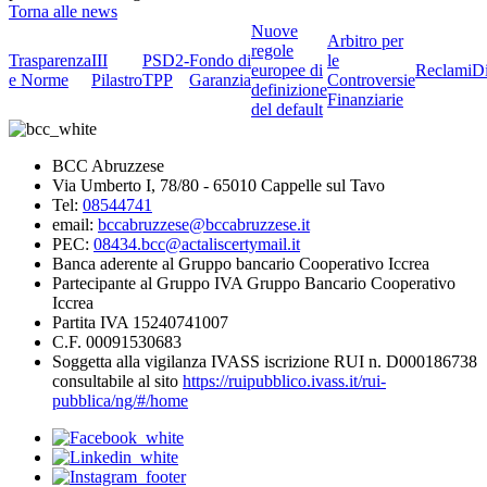
Torna alle news
Nuove
Arbitro per
regole
Trasparenza
III
PSD2-
Fondo di
le
europee di
Reclami
D
e Norme
Pilastro
TPP
Garanzia
Controversie
definizione
Finanziarie
del default
BCC Abruzzese
Via Umberto I, 78/80 - 65010 Cappelle sul Tavo
Tel:
08544741
email:
bccabruzzese@bccabruzzese.it
PEC:
08434.bcc@actaliscertymail.it
Banca aderente al Gruppo bancario Cooperativo Iccrea
Partecipante al Gruppo IVA Gruppo Bancario Cooperativo
Iccrea
Partita IVA 15240741007
C.F. 00091530683
Soggetta alla vigilanza IVASS iscrizione RUI n. D000186738
consultabile al sito
https://ruipubblico.ivass.it/rui-
pubblica/ng/#/home