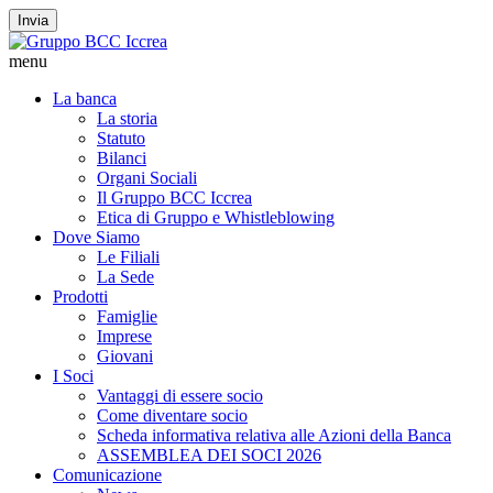
Invia
menu
La banca
La storia
Statuto
Bilanci
Organi Sociali
Il Gruppo BCC Iccrea
Etica di Gruppo e Whistleblowing
Dove Siamo
Le Filiali
La Sede
Prodotti
Famiglie
Imprese
Giovani
I Soci
Vantaggi di essere socio
Come diventare socio
Scheda informativa relativa alle Azioni della Banca
ASSEMBLEA DEI SOCI 2026
Comunicazione