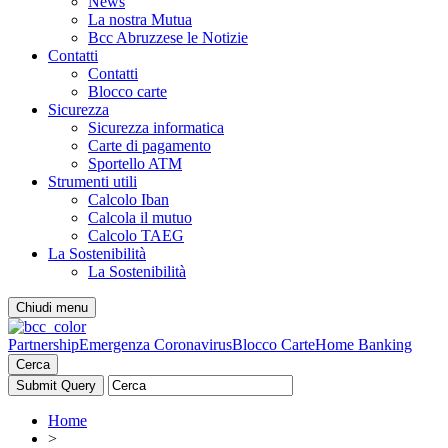
News
La nostra Mutua
Bcc Abruzzese le Notizie
Contatti
Contatti
Blocco carte
Sicurezza
Sicurezza informatica
Carte di pagamento
Sportello ATM
Strumenti utili
Calcolo Iban
Calcola il mutuo
Calcolo TAEG
La Sostenibilità
La Sostenibilità
Chiudi menu
Partnership
Emergenza Coronavirus
Blocco Carte
Home Banking
Cerca
Home
>