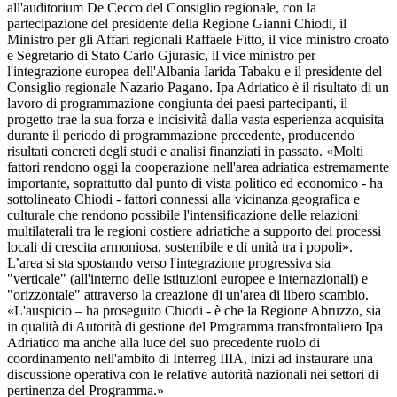
all'auditorium De Cecco del Consiglio regionale, con la
partecipazione del presidente della Regione Gianni Chiodi, il
Ministro per gli Affari regionali Raffaele Fitto, il vice ministro croato
e Segretario di Stato Carlo Gjurasic, il vice ministro per
l'integrazione europea dell'Albania Iarida Tabaku e il presidente del
Consiglio regionale Nazario Pagano. Ipa Adriatico è il risultato di un
lavoro di programmazione congiunta dei paesi partecipanti, il
progetto trae la sua forza e incisività dalla vasta esperienza acquisita
durante il periodo di programmazione precedente, producendo
risultati concreti degli studi e analisi finanziati in passato. «Molti
fattori rendono oggi la cooperazione nell'area adriatica estremamente
importante, soprattutto dal punto di vista politico ed economico - ha
sottolineato Chiodi - fattori connessi alla vicinanza geografica e
culturale che rendono possibile l'intensificazione delle relazioni
multilaterali tra le regioni costiere adriatiche a supporto dei processi
locali di crescita armoniosa, sostenibile e di unità tra i popoli».
L’area si sta spostando verso l'integrazione progressiva sia
"verticale" (all'interno delle istituzioni europee e internazionali) e
"orizzontale" attraverso la creazione di un'area di libero scambio.
«L'auspicio – ha proseguito Chiodi - è che la Regione Abruzzo, sia
in qualità di Autorità di gestione del Programma transfrontaliero Ipa
Adriatico ma anche alla luce del suo precedente ruolo di
coordinamento nell'ambito di Interreg IIIA, inizi ad instaurare una
discussione operativa con le relative autorità nazionali nei settori di
pertinenza del Programma.»