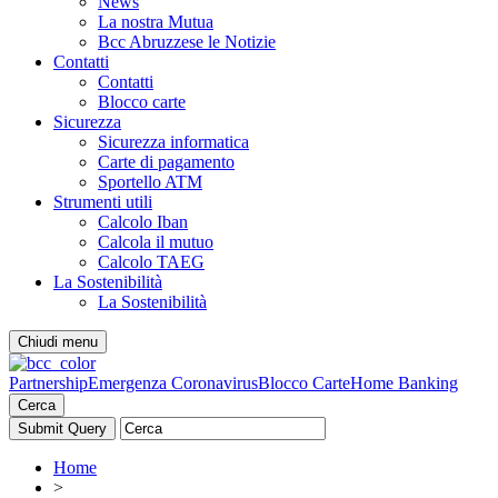
News
La nostra Mutua
Bcc Abruzzese le Notizie
Contatti
Contatti
Blocco carte
Sicurezza
Sicurezza informatica
Carte di pagamento
Sportello ATM
Strumenti utili
Calcolo Iban
Calcola il mutuo
Calcolo TAEG
La Sostenibilità
La Sostenibilità
Chiudi menu
Partnership
Emergenza Coronavirus
Blocco Carte
Home Banking
Cerca
Home
>