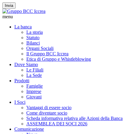
Invia
menu
La banca
La storia
Statuto
Bilanci
Organi Sociali
Il Gruppo BCC Iccrea
Etica di Gruppo e Whistleblowing
Dove Siamo
Le Filiali
La Sede
Prodotti
Famiglie
Imprese
Giovani
I Soci
Vantaggi di essere socio
Come diventare socio
Scheda informativa relativa alle Azioni della Banca
ASSEMBLEA DEI SOCI 2026
Comunicazione