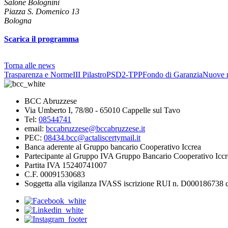
Salone Bolognini
Piazza S. Domenico 13
Bologna
Scarica il programma
Torna alle news
Trasparenza e Norme
III Pilastro
PSD2-TPP
Fondo di Garanzia
Nuove r
BCC Abruzzese
Via Umberto I, 78/80 - 65010 Cappelle sul Tavo
Tel:
08544741
email:
bccabruzzese@bccabruzzese.it
PEC:
08434.bcc@actaliscertymail.it
Banca aderente al Gruppo bancario Cooperativo Iccrea
Partecipante al Gruppo IVA Gruppo Bancario Cooperativo Iccr
Partita IVA 15240741007
C.F. 00091530683
Soggetta alla vigilanza IVASS iscrizione RUI n. D000186738 co