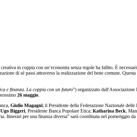
ativa in coppia con un’economia senza regole ha fallito. È necessario ri
lizzazione di sé passi attraverso la realizzazione del bene comune. Questa
ica e finanza. La coppia con un futuro
”) organizzato dall'Associazione 
prossimo
26 maggio
.
Banca,
Giulio Magagni
; il Presidente della Federazione Nazionale dell
;
Ugo Biggeri
, Presidente Banca Popolare Etica;
Katharina Beck
, Man
cia. Itinerari per una finanza diversa” sarà coordinata nel pomeriggio da