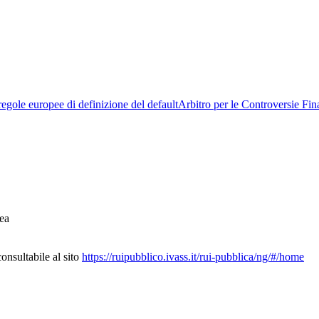
egole europee di definizione del default
Arbitro per le Controversie Fin
ea
nsultabile al sito
https://ruipubblico.ivass.it/rui-pubblica/ng/#/home