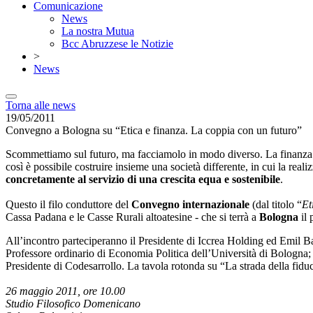
Comunicazione
News
La nostra Mutua
Bcc Abruzzese le Notizie
>
News
Torna alle news
19/05/2011
Convegno a Bologna su “Etica e finanza. La coppia con un futuro”
Scommettiamo sul futuro, ma facciamolo in modo diverso. La finanza cre
così è possibile costruire insieme una società differente, in cui la rea
concretamente al servizio di una crescita equa e sostenibile
.
Questo il filo conduttore del
Convegno internazionale
(dal titolo “
Et
Cassa Padana e le Casse Rurali altoatesine - che si terrà a
Bologna
il 
All’incontro parteciperanno il Presidente di Iccrea Holding ed Emil 
Professore ordinario di Economia Politica dell’Università di Bologna
Presidente di Codesarrollo. La tavola rotonda su “La strada della fidu
26 maggio 2011, ore 10.00
Studio Filosofico Domenicano