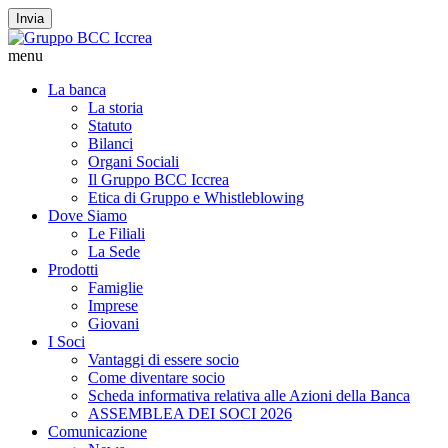
Invia
menu
La banca
La storia
Statuto
Bilanci
Organi Sociali
Il Gruppo BCC Iccrea
Etica di Gruppo e Whistleblowing
Dove Siamo
Le Filiali
La Sede
Prodotti
Famiglie
Imprese
Giovani
I Soci
Vantaggi di essere socio
Come diventare socio
Scheda informativa relativa alle Azioni della Banca
ASSEMBLEA DEI SOCI 2026
Comunicazione