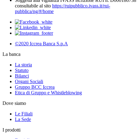
Soggetta alla vigilanza IVASS iscrizione RUI n. D000186738
consultabile al sito
https://ruipubblico.ivass.it/rui-
pubblica/ng/#/home
©2020 Iccrea Banca S.p.A
La banca
La storia
Statuto
Bilanci
Organi Sociali
Gruppo BCC Iccrea
Etica di Gruppo e Whistleblowing
Dove siamo
Le Filiali
La Sede
I prodotti