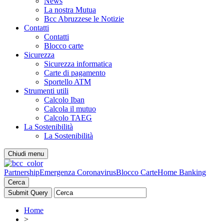
News
La nostra Mutua
Bcc Abruzzese le Notizie
Contatti
Contatti
Blocco carte
Sicurezza
Sicurezza informatica
Carte di pagamento
Sportello ATM
Strumenti utili
Calcolo Iban
Calcola il mutuo
Calcolo TAEG
La Sostenibilità
La Sostenibilità
Chiudi menu
Partnership
Emergenza Coronavirus
Blocco Carte
Home Banking
Cerca
Home
>