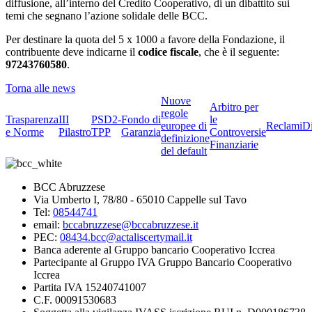
diffusione, all’interno del Credito Cooperativo, di un dibattito sui
temi che segnano l’azione solidale delle BCC.
Per destinare la quota del 5 x 1000 a favore della Fondazione, il
contribuente deve indicarne il
codice fiscale
, che è il seguente:
97243760580
.
Torna alle news
Nuove
Arbitro per
regole
Trasparenza
III
PSD2-
Fondo di
le
europee di
Reclami
D
e Norme
Pilastro
TPP
Garanzia
Controversie
definizione
Finanziarie
del default
BCC Abruzzese
Via Umberto I, 78/80 - 65010 Cappelle sul Tavo
Tel:
08544741
email:
bccabruzzese@bccabruzzese.it
PEC:
08434.bcc@actaliscertymail.it
Banca aderente al Gruppo bancario Cooperativo Iccrea
Partecipante al Gruppo IVA Gruppo Bancario Cooperativo
Iccrea
Partita IVA 15240741007
C.F. 00091530683