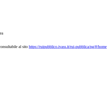
ea
nsultabile al sito
https://ruipubblico.ivass.it/rui-pubblica/ng/#/home