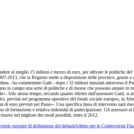
ere al meglio 15 milioni e mezzo di euro, per attivare le politiche del 
2013, che la Regione mette a disposizione delle province, grazie a un 
ttima - ha commentato Gatti - dopo i 32 milioni stanziati attraverso il Pa
mo in campo una serie di politiche e di risorse che possono aiutare in m
e». Allo stesso tempo, secondo quanto riferito dall'assessore Gatti, si at
vi, previsti nel programma operativo del fondo sociale europeo, in Abruz
 di euro previsti nel Piano». Una specifica linea di intervento sarà rise
rcorso di formazione e relativa indennità di partecipazione. Gli assessori 
risorse nel migliore dei modi possibili, entro il 2012.
egole europee di definizione del default
Arbitro per le Controversie Fin