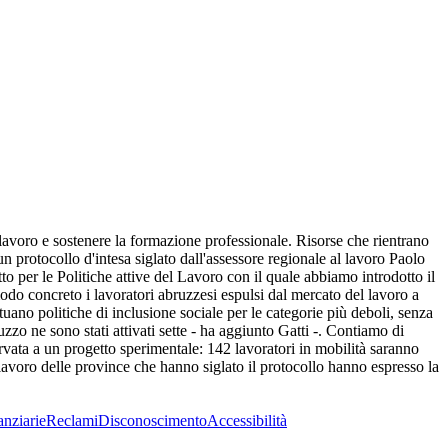
lavoro e sostenere la formazione professionale. Risorse che rientrano
protocollo d'intesa siglato dall'assessore regionale al lavoro Paolo
tto per le Politiche attive del Lavoro con il quale abbiamo introdotto il
odo concreto i lavoratori abruzzesi espulsi dal mercato del lavoro a
tuano politiche di inclusione sociale per le categorie più deboli, senza
zo ne sono stati attivati sette - ha aggiunto Gatti -. Contiamo di
rvata a un progetto sperimentale: 142 lavoratori in mobilità saranno
al lavoro delle province che hanno siglato il protocollo hanno espresso la
anziarie
Reclami
Disconoscimento
Accessibilità