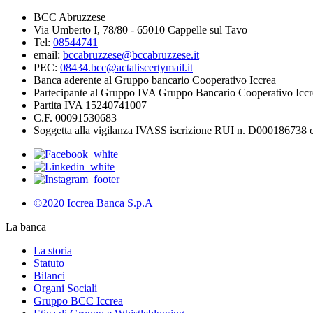
BCC Abruzzese
Via Umberto I, 78/80 - 65010 Cappelle sul Tavo
Tel:
08544741
email:
bccabruzzese@bccabruzzese.it
PEC:
08434.bcc@actaliscertymail.it
Banca aderente al Gruppo bancario Cooperativo Iccrea
Partecipante al Gruppo IVA Gruppo Bancario Cooperativo Iccr
Partita IVA 15240741007
C.F. 00091530683
Soggetta alla vigilanza IVASS iscrizione RUI n. D000186738 co
©2020 Iccrea Banca S.p.A
La banca
La storia
Statuto
Bilanci
Organi Sociali
Gruppo BCC Iccrea