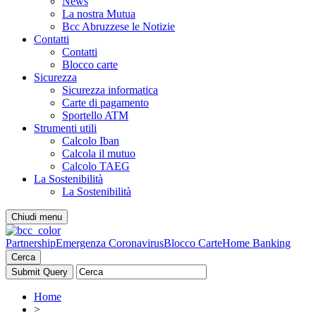
News
La nostra Mutua
Bcc Abruzzese le Notizie
Contatti
Contatti
Blocco carte
Sicurezza
Sicurezza informatica
Carte di pagamento
Sportello ATM
Strumenti utili
Calcolo Iban
Calcola il mutuo
Calcolo TAEG
La Sostenibilità
La Sostenibilità
Chiudi menu
Partnership
Emergenza Coronavirus
Blocco Carte
Home Banking
Cerca
Home
>