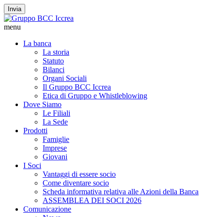
Invia
menu
La banca
La storia
Statuto
Bilanci
Organi Sociali
Il Gruppo BCC Iccrea
Etica di Gruppo e Whistleblowing
Dove Siamo
Le Filiali
La Sede
Prodotti
Famiglie
Imprese
Giovani
I Soci
Vantaggi di essere socio
Come diventare socio
Scheda informativa relativa alle Azioni della Banca
ASSEMBLEA DEI SOCI 2026
Comunicazione