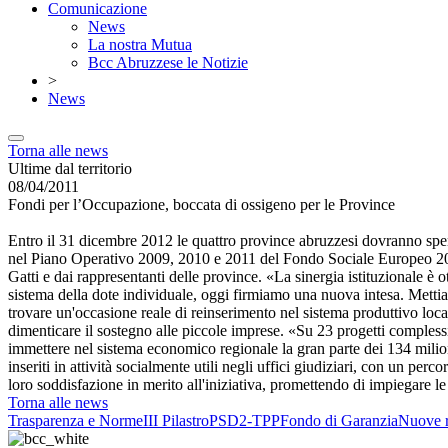
Comunicazione
News
La nostra Mutua
Bcc Abruzzese le Notizie
>
News
Torna alle news
Ultime dal territorio
08/04/2011
Fondi per l’Occupazione, boccata di ossigeno per le Province
Entro il 31 dicembre 2012 le quattro province abruzzesi dovranno spend
nel Piano Operativo 2009, 2010 e 2011 del Fondo Sociale Europeo 2007-
Gatti e dai rappresentanti delle province. «La sinergia istituzionale è o
sistema della dote individuale, oggi firmiamo una nuova intesa. Mettia
trovare un'occasione reale di reinserimento nel sistema produttivo local
dimenticare il sostegno alle piccole imprese. «Su 23 progetti complessi
immettere nel sistema economico regionale la gran parte dei 134 milioni
inseriti in attività socialmente utili negli uffici giudiziari, con un pe
loro soddisfazione in merito all'iniziativa, promettendo di impiegare le 
Torna alle news
Trasparenza e Norme
III Pilastro
PSD2-TPP
Fondo di Garanzia
Nuove r