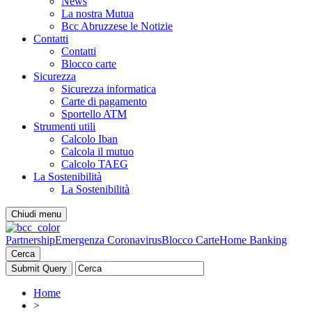
News
La nostra Mutua
Bcc Abruzzese le Notizie
Contatti
Contatti
Blocco carte
Sicurezza
Sicurezza informatica
Carte di pagamento
Sportello ATM
Strumenti utili
Calcolo Iban
Calcola il mutuo
Calcolo TAEG
La Sostenibilità
La Sostenibilità
Chiudi menu
Partnership
Emergenza Coronavirus
Blocco Carte
Home Banking
Cerca
Home
>