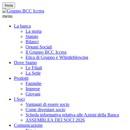
Invia
menu
La banca
La storia
Statuto
Bilanci
Organi Sociali
Il Gruppo BCC Iccrea
Etica di Gruppo e Whistleblowing
Dove Siamo
Le Filiali
La Sede
Prodotti
Famiglie
Imprese
Giovani
I Soci
Vantaggi di essere socio
Come diventare socio
Scheda informativa relativa alle Azioni della Banca
ASSEMBLEA DEI SOCI 2026
Comunicazione