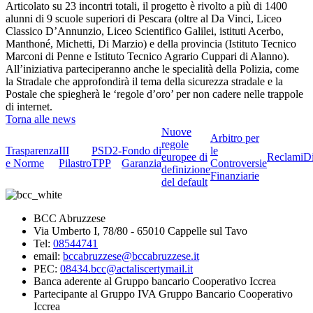
Articolato su 23 incontri totali, il progetto è rivolto a più di 1400
alunni di 9 scuole superiori di Pescara (oltre al Da Vinci, Liceo
Classico D’Annunzio, Liceo Scientifico Galilei, istituti Acerbo,
Manthoné, Michetti, Di Marzio) e della provincia (Istituto Tecnico
Marconi di Penne e Istituto Tecnico Agrario Cuppari di Alanno).
All’iniziativa parteciperanno anche le specialità della Polizia, come
la Stradale che approfondirà il tema della sicurezza stradale e la
Postale che spiegherà le ‘regole d’oro’ per non cadere nelle trappole
di internet.
Torna alle news
Nuove
Arbitro per
regole
Trasparenza
III
PSD2-
Fondo di
le
europee di
Reclami
D
e Norme
Pilastro
TPP
Garanzia
Controversie
definizione
Finanziarie
del default
BCC Abruzzese
Via Umberto I, 78/80 - 65010 Cappelle sul Tavo
Tel:
08544741
email:
bccabruzzese@bccabruzzese.it
PEC:
08434.bcc@actaliscertymail.it
Banca aderente al Gruppo bancario Cooperativo Iccrea
Partecipante al Gruppo IVA Gruppo Bancario Cooperativo
Iccrea