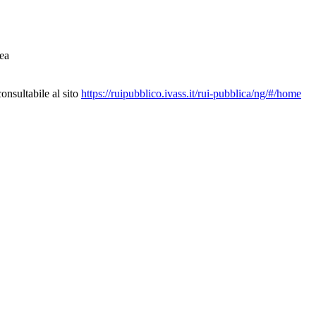
ea
nsultabile al sito
https://ruipubblico.ivass.it/rui-pubblica/ng/#/home