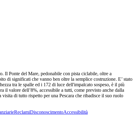
. Il Ponte del Mare, pedonabile con pista ciclabile, oltre a
ito di significati che vanno ben oltre la semplice costruzione. E’ stato
zza tra le spalle ed i 172 di luce dell'impalcato sospeso, è il più
il valore dell’8%, accessibile a tutti, come previsto anche dalla
isita di tutto rispetto per una Pescara che ribadisce il suo ruolo
anziarie
Reclami
Disconoscimento
Accessibilità