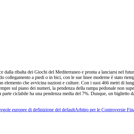
alla ribalta dei Giochi del Mediterraneo e pronta a lanciarsi nel futuro
do collegamento a piedi o in bici, con le sue linee moderne è stato riemp
n elemento che avvicina nazioni e culture. Con i suoi 466 metri di lunghe
mpre sul piano dei numeri, la pendenza della rampa pedonale non supera 
a parte ciclabile ha una pendenza media del 7%. Dunque, un biglietto da v
egole europee di definizione del default
Arbitro per le Controversie Fin