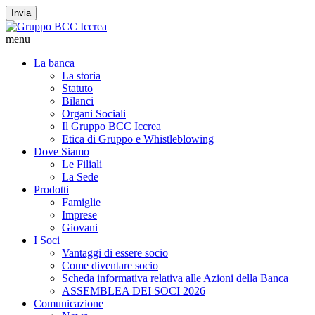
Invia
menu
La banca
La storia
Statuto
Bilanci
Organi Sociali
Il Gruppo BCC Iccrea
Etica di Gruppo e Whistleblowing
Dove Siamo
Le Filiali
La Sede
Prodotti
Famiglie
Imprese
Giovani
I Soci
Vantaggi di essere socio
Come diventare socio
Scheda informativa relativa alle Azioni della Banca
ASSEMBLEA DEI SOCI 2026
Comunicazione