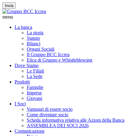
Invia
menu
La banca
La storia
Statuto
Bilanci
Organi Sociali
Il Gruppo BCC Iccrea
Etica di Gruppo e Whistleblowing
Dove Siamo
Le Filiali
La Sede
Prodotti
Famiglie
Imprese
Giovani
I Soci
Vantaggi di essere socio
Come diventare socio
Scheda informativa relativa alle Azioni della Banca
ASSEMBLEA DEI SOCI 2026
Comunicazione