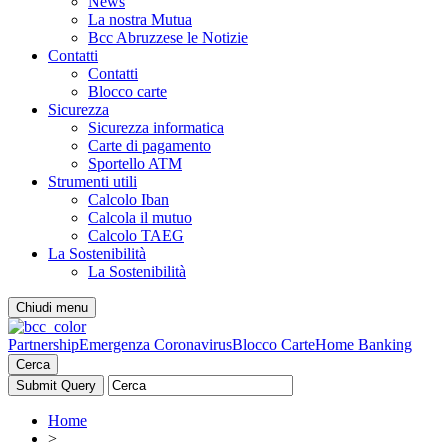
News
La nostra Mutua
Bcc Abruzzese le Notizie
Contatti
Contatti
Blocco carte
Sicurezza
Sicurezza informatica
Carte di pagamento
Sportello ATM
Strumenti utili
Calcolo Iban
Calcola il mutuo
Calcolo TAEG
La Sostenibilità
La Sostenibilità
Chiudi menu
Partnership
Emergenza Coronavirus
Blocco Carte
Home Banking
Cerca
Home
>