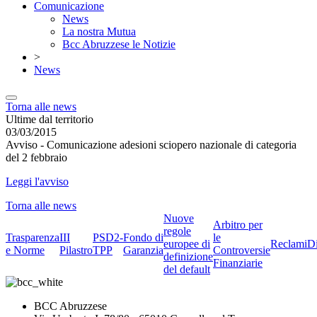
Comunicazione
News
La nostra Mutua
Bcc Abruzzese le Notizie
>
News
Torna alle news
Ultime dal territorio
03/03/2015
Avviso - Comunicazione adesioni sciopero nazionale di categoria
del 2 febbraio
Leggi l'avviso
Torna alle news
Nuove
Arbitro per
regole
Trasparenza
III
PSD2-
Fondo di
le
europee di
Reclami
D
e Norme
Pilastro
TPP
Garanzia
Controversie
definizione
Finanziarie
del default
BCC Abruzzese