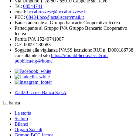
Via Umberto I, 78/80 - 65010 Cappelle sul Tavo
Tel:
08544741
email:
bccabruzzese@bccabruzzese.it
PEC:
08434.bcc@actaliscertymail.it
Banca aderente al Gruppo bancario Cooperativo Iccrea
Partecipante al Gruppo IVA Gruppo Bancario Cooperativo
Iccrea
Partita IVA 15240741007
C.F. 00091530683
Soggetta alla vigilanza IVASS iscrizione RUI n. D000186738
consultabile al sito
https://ruipubblico.ivass.it/rui-
pubblica/ng/#/home
©2020 Iccrea Banca S.p.A
La banca
La storia
Statuto
Bilanci
Organi Sociali
Gruppo BCC Iccrea