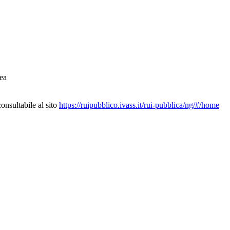
ea
nsultabile al sito
https://ruipubblico.ivass.it/rui-pubblica/ng/#/home