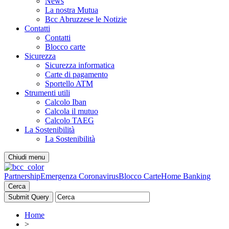
News
La nostra Mutua
Bcc Abruzzese le Notizie
Contatti
Contatti
Blocco carte
Sicurezza
Sicurezza informatica
Carte di pagamento
Sportello ATM
Strumenti utili
Calcolo Iban
Calcola il mutuo
Calcolo TAEG
La Sostenibilità
La Sostenibilità
Chiudi menu
Partnership
Emergenza Coronavirus
Blocco Carte
Home Banking
Cerca
Home
>