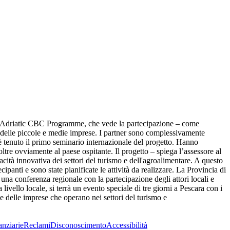
pa Adriatic CBC Programme, che vede la partecipazione – come
no delle piccole e medie imprese. I partner sono complessivamente
i è tenuto il primo seminario internazionale del progetto. Hanno
tre ovviamente al paese ospitante. Il progetto – spiega l’assessore al
acità innovativa dei settori del turismo e dell'agroalimentare. A questo
tecipanti e sono state pianificate le attività da realizzare. La Provincia di
una conferenza regionale con la partecipazione degli attori locali e
livello locale, si terrà un evento speciale di tre giorni a Pescara con i
e delle imprese che operano nei settori del turismo e
anziarie
Reclami
Disconoscimento
Accessibilità