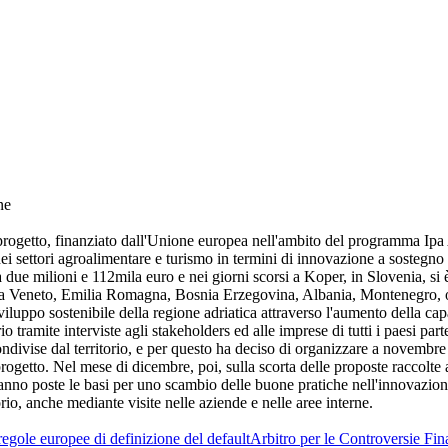
ne
l progetto, finanziato dall'Unione europea nell'ambito del programma I
 dei settori agroalimentare e turismo in termini di innovazione a sosteg
 a due milioni e 112mila euro e nei giorni scorsi a Koper, in Slovenia, s
ti da Veneto, Emilia Romagna, Bosnia Erzegovina, Albania, Montenegro, ol
sviluppo sostenibile della regione adriatica attraverso l'aumento della cap
orio tramite interviste agli stakeholders ed alle imprese di tutti i paesi par
ndivise dal territorio, e per questo ha deciso di organizzare a novembre 
ogetto. Nel mese di dicembre, poi, sulla scorta delle proposte raccolte a 
ranno poste le basi per uno scambio delle buone pratiche nell'innovazion
rio, anche mediante visite nelle aziende e nelle aree interne.
egole europee di definizione del default
Arbitro per le Controversie Fin