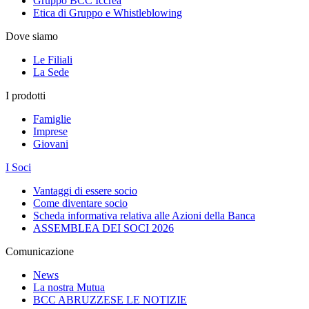
Gruppo BCC Iccrea
Etica di Gruppo e Whistleblowing
Dove siamo
Le Filiali
La Sede
I prodotti
Famiglie
Imprese
Giovani
I Soci
Vantaggi di essere socio
Come diventare socio
Scheda informativa relativa alle Azioni della Banca
ASSEMBLEA DEI SOCI 2026
Comunicazione
News
La nostra Mutua
BCC ABRUZZESE LE NOTIZIE