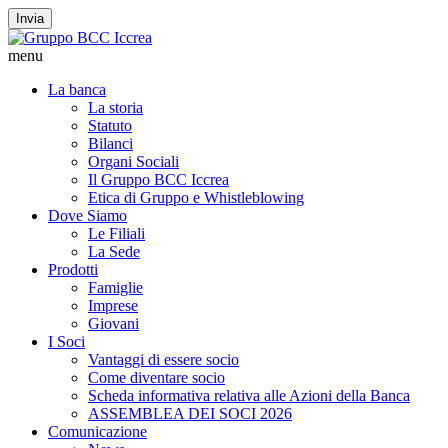
Invia
menu
La banca
La storia
Statuto
Bilanci
Organi Sociali
Il Gruppo BCC Iccrea
Etica di Gruppo e Whistleblowing
Dove Siamo
Le Filiali
La Sede
Prodotti
Famiglie
Imprese
Giovani
I Soci
Vantaggi di essere socio
Come diventare socio
Scheda informativa relativa alle Azioni della Banca
ASSEMBLEA DEI SOCI 2026
Comunicazione