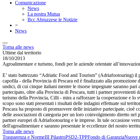
Comunicazione
News
La nostra Mutua
Bcc Abruzzese le Notizie
>
News
Torna alle news
Ultime dal territorio
18/10/2013
Agroalimentare e turismo, fondi per le aziende orientate all’innovazio
E’ stato battezzato “Adriatic Food and Tourism” (Adriafootouring) i
capofila - della Provincia di Pescara ed è finalizzato alla promozione
undici, di cui cinque italiani mentre le risorse impegnate saranno pari
partecipato, oltre alla Provincia di Pescara, tutti i partner provenien
turismo della Provincia, Cilli - mira a rafforzare la cooperazione e lo 
scopo sono stati presentati i risultati delle indagini effettuate sul territ
Pescara ha proposto di promuovere delle iniziative partecipate, cioè co
delle associazioni di categoria per un loro coinvolgimento diretto nel pr
partner europei di Adriafootouring e le imprese. In tale occasione ver
dell'agroalimentare e saranno presentate le eccellenze del nostro territo
Torna alle news
Trasparenza e Norme
III Pilastro
PSD2-TPP
Fondo di Garanzia
Nuove r