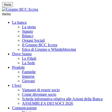
Invia
menu
La banca
La storia
Statuto
Bilanci
Organi Sociali
Il Gruppo BCC Iccrea
Etica di Gruppo e Whistleblowing
Dove Siamo
Le Filiali
La Sede
Prodotti
Famiglie
Imprese
Giovani
I Soci
Vantaggi di essere socio
Come diventare socio
Scheda informativa relativa alle Azioni della Banca
ASSEMBLEA DEI SOCI 2026
Comunicazione