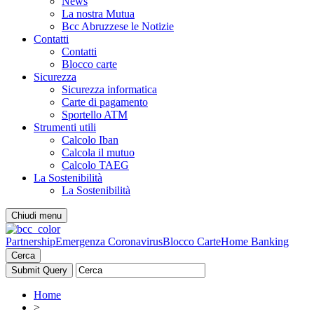
News
La nostra Mutua
Bcc Abruzzese le Notizie
Contatti
Contatti
Blocco carte
Sicurezza
Sicurezza informatica
Carte di pagamento
Sportello ATM
Strumenti utili
Calcolo Iban
Calcola il mutuo
Calcolo TAEG
La Sostenibilità
La Sostenibilità
Chiudi menu
Partnership
Emergenza Coronavirus
Blocco Carte
Home Banking
Cerca
Home
>