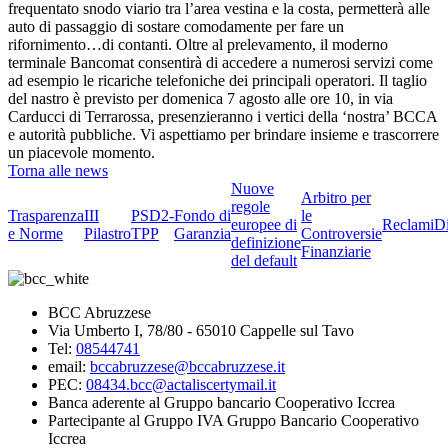
frequentato snodo viario tra l’area vestina e la costa, permetterà alle
auto di passaggio di sostare comodamente per fare un
rifornimento…di contanti. Oltre al prelevamento, il moderno
terminale Bancomat consentirà di accedere a numerosi servizi come
ad esempio le ricariche telefoniche dei principali operatori. Il taglio
del nastro è previsto per domenica 7 agosto alle ore 10, in via
Carducci di Terrarossa, presenzieranno i vertici della ‘nostra’ BCCA
e autorità pubbliche. Vi aspettiamo per brindare insieme e trascorrere
un piacevole momento.
Torna alle news
Nuove
Arbitro per
regole
Trasparenza
III
PSD2-
Fondo di
le
europee di
Reclami
D
e Norme
Pilastro
TPP
Garanzia
Controversie
definizione
Finanziarie
del default
BCC Abruzzese
Via Umberto I, 78/80 - 65010 Cappelle sul Tavo
Tel:
08544741
email:
bccabruzzese@bccabruzzese.it
PEC:
08434.bcc@actaliscertymail.it
Banca aderente al Gruppo bancario Cooperativo Iccrea
Partecipante al Gruppo IVA Gruppo Bancario Cooperativo
Iccrea