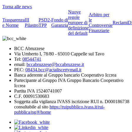
Torna alle news
Nuove
Arbitro per
regole
Trasparenza
III
PSD2-
Fondo di
le
europee di
Reclami
D
e Norme
Pilastro
TPP
Garanzia
Controversie
definizione
Finanziarie
del default
BCC Abruzzese
Via Umberto I, 78/80 - 65010 Cappelle sul Tavo
Tel:
08544741
email:
bccabruzzese@bccabruzzese.it
PEC:
08434.bcc@actaliscertymail.it
Banca aderente al Gruppo bancario Cooperativo Iccrea
Partecipante al Gruppo IVA Gruppo Bancario Cooperativo
Iccrea
Partita IVA 15240741007
C.F. 00091530683
Soggetta alla vigilanza IVASS iscrizione RUI n. D000186738
consultabile al sito
https://ruipubblico.ivass.it/rui-
pubblica/ng/#/home