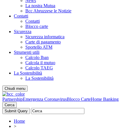
News
La nostra Mutua
Bcc Abruzzese le Notizie
Contatti
Contatti
Blocco carte
Sicurezza
Sicurezza informatica
Carte di pagamento
Sportello ATM
Strumenti utili
Calcolo Iban
Calcola il mutuo
Calcolo TAEG
La Sostenibilità
La Sostenibilità
Chiudi menu
Partnership
Emergenza Coronavirus
Blocco Carte
Home Banking
Cerca
Home
>