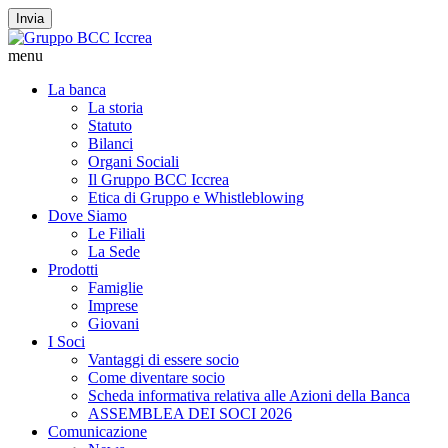
Invia
menu
La banca
La storia
Statuto
Bilanci
Organi Sociali
Il Gruppo BCC Iccrea
Etica di Gruppo e Whistleblowing
Dove Siamo
Le Filiali
La Sede
Prodotti
Famiglie
Imprese
Giovani
I Soci
Vantaggi di essere socio
Come diventare socio
Scheda informativa relativa alle Azioni della Banca
ASSEMBLEA DEI SOCI 2026
Comunicazione