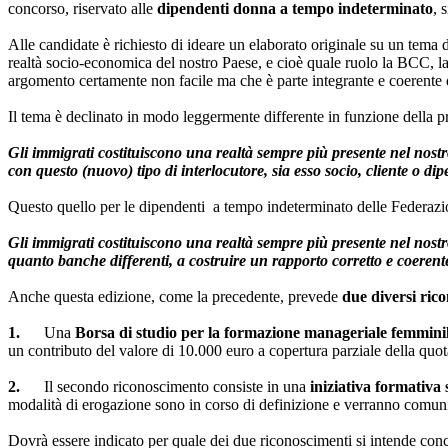
concorso, riservato alle
dipendenti donna a tempo indeterminato
, 
Alle candidate è richiesto di ideare un elaborato originale su un tema 
realtà socio-economica del nostro Paese, e cioè quale ruolo la BCC, la
argomento certamente non facile ma che è parte integrante e coerente d
Il tema è declinato in modo leggermente differente in funzione della
Gli immigrati costituiscono una realtà sempre più presente nel nost
con questo (nuovo) tipo di interlocutore, sia esso socio, cliente o dipe
Questo quello per le dipendenti a tempo indeterminato delle Federazio
Gli immigrati costituiscono una realtà sempre più presente nel nost
quanto banche differenti, a costruire un rapporto corretto e coerente 
Anche questa edizione, come la precedente, prevede
due diversi ric
1.
Una
Borsa di studio
per la formazione manageriale femmini
un contributo del valore di 10.000 euro a copertura parziale della quo
2.
Il secondo riconoscimento consiste in una
iniziativa formativa
modalità di erogazione sono in corso di definizione e verranno comu
Dovrà essere indicato per quale dei due riconoscimenti si intende conc