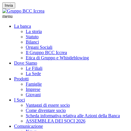
Invia
menu
La banca
La storia
Statuto
Bilanci
Organi Sociali
Il Gruppo BCC Iccrea
Etica di Gruppo e Whistleblowing
Dove Siamo
Le Filiali
La Sede
Prodotti
Famiglie
Imprese
Giovani
I Soci
Vantaggi di essere socio
Come diventare socio
Scheda informativa relativa alle Azioni della Banca
ASSEMBLEA DEI SOCI 2026
Comunicazione