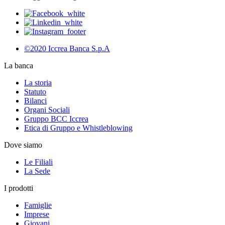
©2020 Iccrea Banca S.p.A
La banca
La storia
Statuto
Bilanci
Organi Sociali
Gruppo BCC Iccrea
Etica di Gruppo e Whistleblowing
Dove siamo
Le Filiali
La Sede
I prodotti
Famiglie
Imprese
Giovani