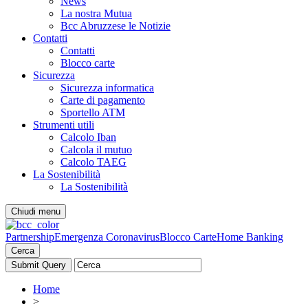
News
La nostra Mutua
Bcc Abruzzese le Notizie
Contatti
Contatti
Blocco carte
Sicurezza
Sicurezza informatica
Carte di pagamento
Sportello ATM
Strumenti utili
Calcolo Iban
Calcola il mutuo
Calcolo TAEG
La Sostenibilità
La Sostenibilità
Chiudi menu
Partnership
Emergenza Coronavirus
Blocco Carte
Home Banking
Cerca
Home
>