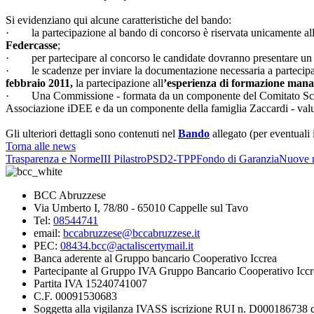
Si evidenziano qui alcune caratteristiche del bando:
· la partecipazione al bando di concorso è riservata unicamente al
Federcasse
;
· per partecipare al concorso le candidate dovranno presentare u
· le scadenze per inviare la documentazione necessaria a partecipa
febbraio 2011,
la partecipazione all
’esperienza di formazione manag
· Una Commissione - formata da un componente del Comitato Sci
Associazione iDEE e da un componente della famiglia Zaccardi - valuter
Gli ulteriori dettagli sono contenuti nel
Bando
allegato (per eventuali
Torna alle news
Trasparenza e Norme
III Pilastro
PSD2-TPP
Fondo di Garanzia
Nuove r
BCC Abruzzese
Via Umberto I, 78/80 - 65010 Cappelle sul Tavo
Tel:
08544741
email:
bccabruzzese@bccabruzzese.it
PEC:
08434.bcc@actaliscertymail.it
Banca aderente al Gruppo bancario Cooperativo Iccrea
Partecipante al Gruppo IVA Gruppo Bancario Cooperativo Iccr
Partita IVA 15240741007
C.F. 00091530683
Soggetta alla vigilanza IVASS iscrizione RUI n. D000186738 co