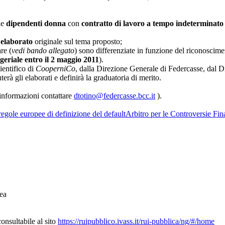
le
dipendenti donna
con
contratto di lavoro a tempo indeterminato d
n
elaborato
originale sul tema proposto;
re (
vedi bando allegato
) sono differenziate in funzione del riconoscime
eriale entro il 2 maggio 2011
).
entifico di
CooperniCo
, dalla Direzione Generale di Federcasse, dal D
à gli elaborati e definirà la graduatoria di merito.
 informazioni contattare
dtotino@federcasse.bcc.it
).
egole europee di definizione del default
Arbitro per le Controversie Fin
ea
nsultabile al sito
https://ruipubblico.ivass.it/rui-pubblica/ng/#/home