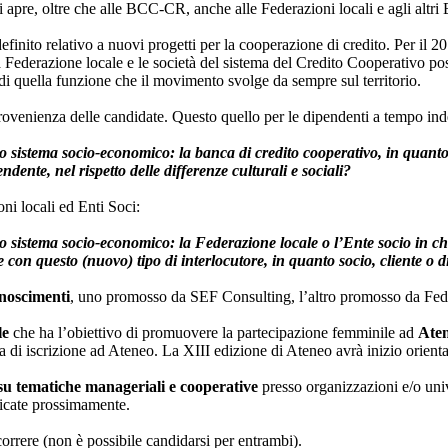
si apre, oltre che alle BCC-CR, anche alle Federazioni locali e agli altri
definito relativo a nuovi progetti per la cooperazione di credito. Per il
 Federazione locale e le società del sistema del Credito Cooperativo pos
i quella funzione che il movimento svolge da sempre sul territorio.
 provenienza delle candidate. Questo quello per le dipendenti a tempo 
ro sistema socio-economico: la banca di credito cooperativo, in quant
ndente, nel rispetto delle differenze culturali e sociali?
ni locali ed Enti Soci:
ro sistema socio-economico: la Federazione locale o l’Ente socio in ch
con questo (nuovo) tipo di interlocutore, in quanto socio, cliente o dip
onoscimenti
, uno promosso da SEF Consulting, l’altro promosso da Fed
le
che ha l’obiettivo di promuovere la partecipazione femminile ad
Aten
ta di iscrizione ad Ateneo. La XIII edizione di Ateneo avrà inizio orien
 su tematiche manageriali e cooperative
presso organizzazioni e/o unive
nicate prossimamente.
orrere (non è possibile candidarsi per entrambi).