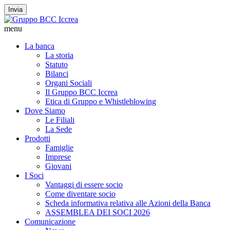
Invia
menu
La banca
La storia
Statuto
Bilanci
Organi Sociali
Il Gruppo BCC Iccrea
Etica di Gruppo e Whistleblowing
Dove Siamo
Le Filiali
La Sede
Prodotti
Famiglie
Imprese
Giovani
I Soci
Vantaggi di essere socio
Come diventare socio
Scheda informativa relativa alle Azioni della Banca
ASSEMBLEA DEI SOCI 2026
Comunicazione