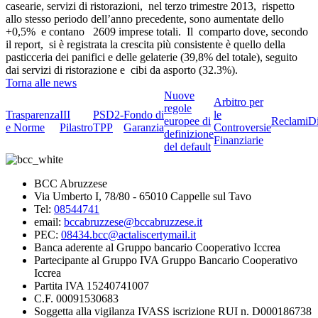
casearie, servizi di ristorazioni, nel terzo trimestre 2013, rispetto
allo stesso periodo dell’anno precedente, sono aumentate dello
+0,5% e contano 2609 imprese totali. Il comparto dove, secondo
il report, si è registrata la crescita più consistente è quello della
pasticceria dei panifici e delle gelaterie (39,8% del totale), seguito
dai servizi di ristorazione e cibi da asporto (32.3%).
Torna alle news
Nuove
Arbitro per
regole
Trasparenza
III
PSD2-
Fondo di
le
europee di
Reclami
D
e Norme
Pilastro
TPP
Garanzia
Controversie
definizione
Finanziarie
del default
BCC Abruzzese
Via Umberto I, 78/80 - 65010 Cappelle sul Tavo
Tel:
08544741
email:
bccabruzzese@bccabruzzese.it
PEC:
08434.bcc@actaliscertymail.it
Banca aderente al Gruppo bancario Cooperativo Iccrea
Partecipante al Gruppo IVA Gruppo Bancario Cooperativo
Iccrea
Partita IVA 15240741007
C.F. 00091530683
Soggetta alla vigilanza IVASS iscrizione RUI n. D000186738