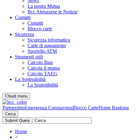
News
La nostra Mutua
Bcc Abruzzese le Notizie
Contatti
Contatti
Blocco carte
Sicurezza
Sicurezza informatica
Carte di pagamento
Sportello ATM
Strumenti utili
Calcolo Iban
Calcola il mutuo
Calcolo TAEG
La Sostenibilità
La Sostenibilità
Chiudi menu
Partnership
Emergenza Coronavirus
Blocco Carte
Home Banking
Cerca
Home
>